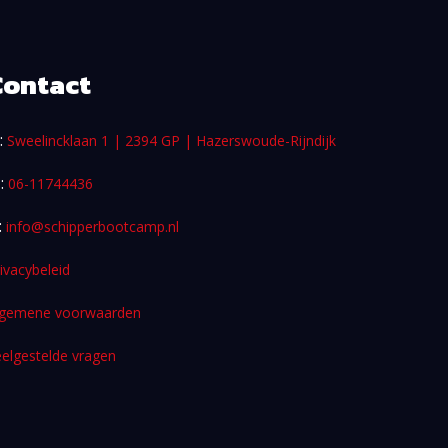
Contact
:
Sweelincklaan 1 | 2394 GP | Hazerswoude-Rijndijk
 :
06-11744436
:
info@schipperbootcamp.nl
ivacybeleid
lgemene voorwaarden
elgestelde vragen