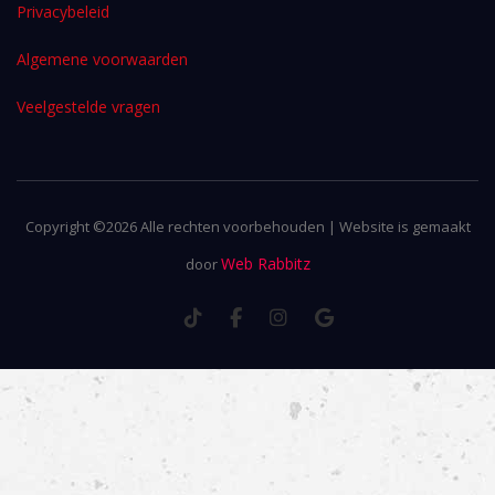
Privacybeleid
Algemene voorwaarden
Veelgestelde vragen
Copyright ©
2026 Alle rechten voorbehouden | Website is gemaakt
Web Rabbitz
door