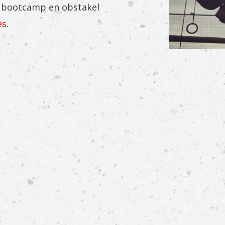
in bootcamp en obstakel
es
.