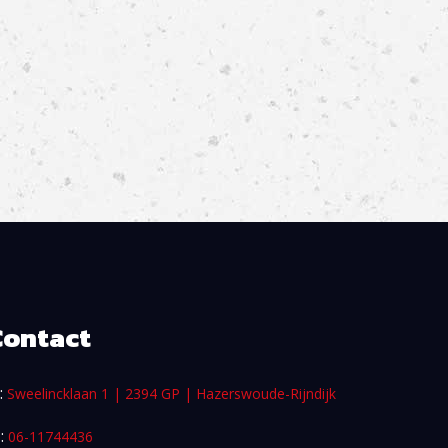
Contact
:
Sweelincklaan 1 | 2394 GP | Hazerswoude-Rijndijk
 :
06-11744436