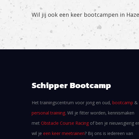
Wil jij ook een keer bootcampen in Haz
Schipper Bootcamp
Het trainingscentrum voor jong en oud,
bootcamp
&
personal training
. Wil je fitter worden, kennismaken
met
Obstacle Course Racing
of ben je nieuwsgierig e
wil je
een keer meetrainen
? Bij ons is iedereen van