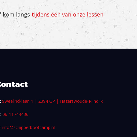
f kom langs
tijdens één van onze lessen
.
Contact
:
Sweelincklaan 1 | 2394 GP | Hazerswoude-Rijndijk
 :
06-11744436
:
info@schipperbootcamp.nl